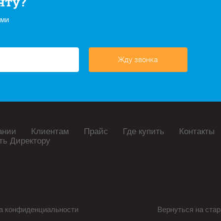
нту?
ами
Жду звонка
ании
Клиентам
Прайс
Где купить
Контакты
ть Директору
а конфиденциальности
Вернуться на стар