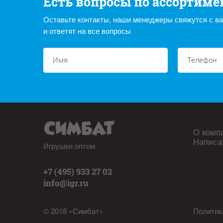
Есть вопросы по ассортиме
Оставьте контакты, наши менеджеры свяжутся с в
и ответят на все вопросы
О комп
Написа
Игрушки оптом
+7 (495) 933 27 02
info@igr.ru
© 2018 «Симбат»
Политик