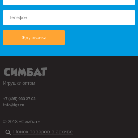
Жду звонка
Игрушки оптом
+7 (495) 933 27 02
info@igr.ru
© 2018 «Симбат»