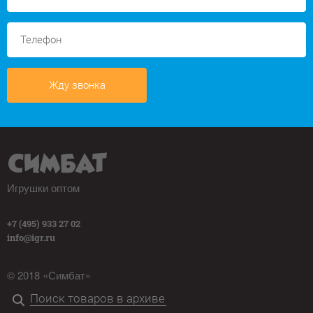
Жду звонка
Игрушки оптом
+7 (495) 933 27 02
info@igr.ru
© 2018 «Симбат»