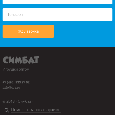
Жду звонка
Игрушки оптом
+7 (495) 933 27 02
info@igr.ru
© 2018 «Симбат»