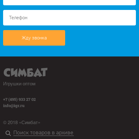
Жду звонка
Игрушки оптом
+7 (495) 933 27 02
info@igr.ru
© 2018 «Симбат»