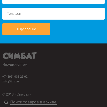
Жду звонка
Игрушки оптом
+7 (495) 933 27 02
info@igr.ru
© 2018 «Симбат»