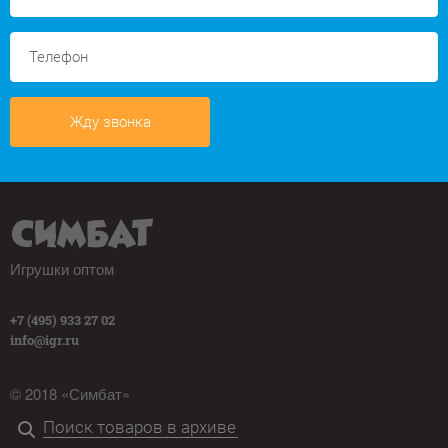
Жду звонка
Игрушки оптом
+7 (495) 933 27 02
info@igr.ru
© 2018 «Симбат»