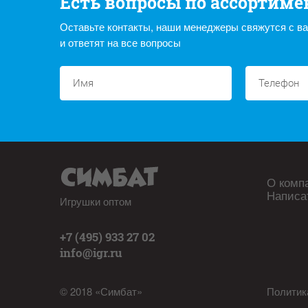
Есть вопросы по ассортиме
Оставьте контакты, наши менеджеры свяжутся с в
и ответят на все вопросы
О комп
Написа
Игрушки оптом
+7 (495) 933 27 02
info@igr.ru
© 2018 «Симбат»
Политик