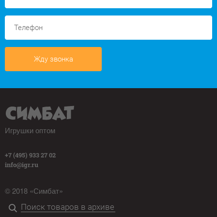
Жду звонка
Игрушки оптом
+7 (495) 933 27 02
info@igr.ru
© 2018 «Симбат»