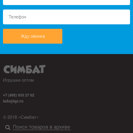
Жду звонка
Игрушки оптом
+7 (495) 933 27 02
info@igr.ru
© 2018 «Симбат»