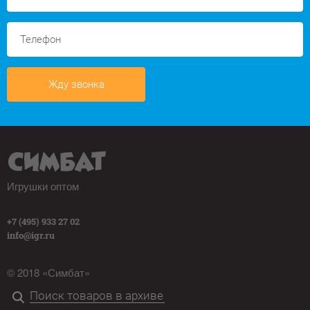
Жду звонка
Игрушки оптом
+7 (495) 933 27 02
info@igr.ru
© 2018 «Симбат»