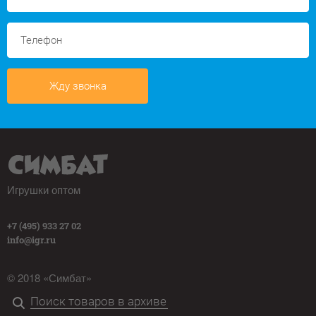
Жду звонка
Игрушки оптом
+7 (495) 933 27 02
info@igr.ru
© 2018 «Симбат»