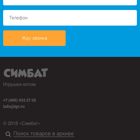
Жду звонка
Игрушки оптом
+7 (495) 933 27 02
info@igr.ru
© 2018 «Симбат»