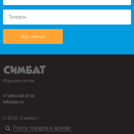
Жду звонка
Игрушки оптом
+7 (495) 933 27 02
info@igr.ru
© 2018 «Симбат»