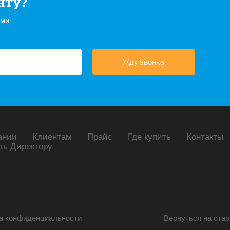
нту?
ами
Жду звонка
ании
Клиентам
Прайс
Где купить
Контакты
ть Директору
а конфиденциальности
Вернуться на стар