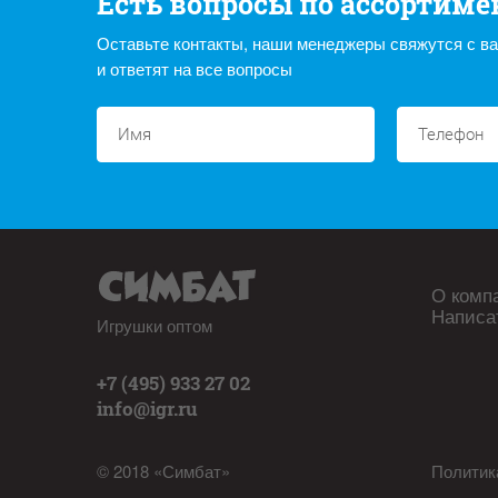
Есть вопросы по ассортиме
Оставьте контакты, наши менеджеры свяжутся с в
и ответят на все вопросы
О комп
Написа
Игрушки оптом
+7 (495) 933 27 02
info@igr.ru
© 2018 «Симбат»
Политик