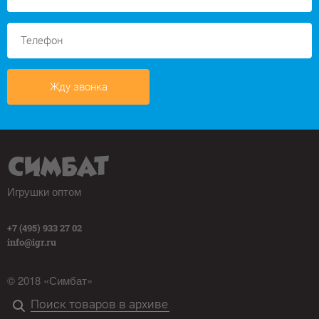
Жду звонка
Игрушки оптом
+7 (495) 933 27 02
info@igr.ru
© 2018 «Симбат»