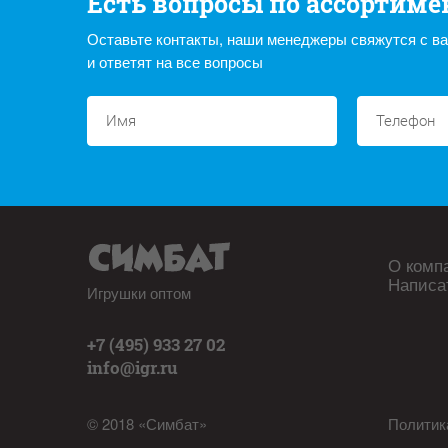
Есть вопросы по ассортиме
Оставьте контакты, наши менеджеры свяжутся с в
и ответят на все вопросы
О комп
Написа
Игрушки оптом
+7 (495) 933 27 02
info@igr.ru
© 2018 «Симбат»
Политик