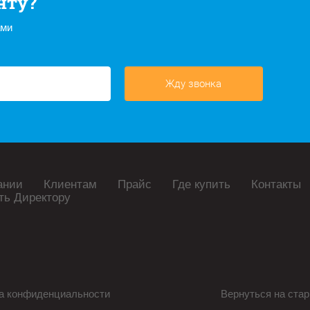
нту?
ами
Жду звонка
ании
Клиентам
Прайс
Где купить
Контакты
ть Директору
а конфиденциальности
Вернуться на стар