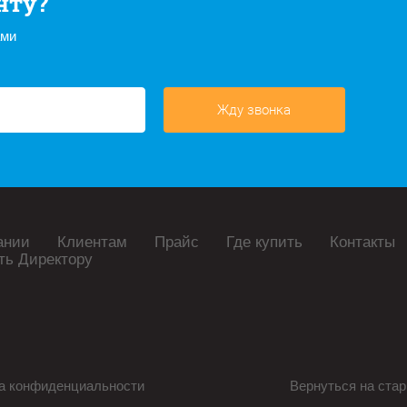
нту?
ами
Жду звонка
ании
Клиентам
Прайс
Где купить
Контакты
ть Директору
а конфиденциальности
Вернуться на стар