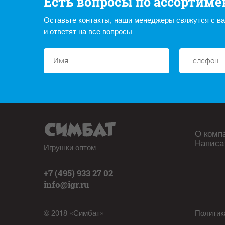
Есть вопросы по ассортиме
Оставьте контакты, наши менеджеры свяжутся с в
и ответят на все вопросы
О комп
Написа
Игрушки оптом
+7 (495) 933 27 02
info@igr.ru
© 2018 «Симбат»
Политик