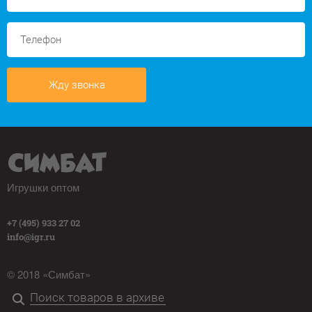
Жду звонка
Игрушки оптом
+7 (495) 933 27 02
info@igr.ru
© 2018 «Симбат»