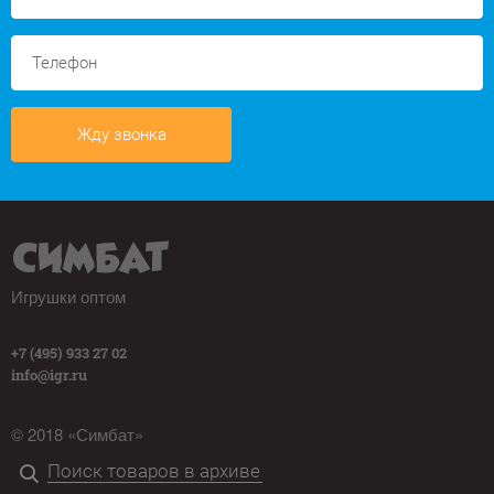
Жду звонка
Игрушки оптом
+7 (495) 933 27 02
info@igr.ru
© 2018 «Симбат»