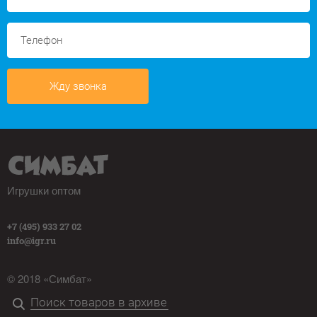
Жду звонка
Игрушки оптом
+7 (495) 933 27 02
info@igr.ru
© 2018 «Симбат»