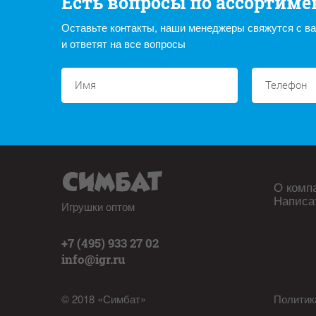
Есть вопросы по ассортиме
Оставьте контакты, наши менеджеры свяжутся с в
и ответят на все вопросы
О комп
Написа
Игрушки оптом
+7 (495) 933 27 02
info@igr.ru
© 2018 «Симбат»
Политик