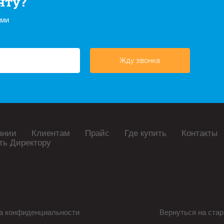
нту?
ами
Жду звонка
ании
Клиентам
Прайс
Где купить
Контакты
ть Директору
а конфиденциальности
Вернуться на стар