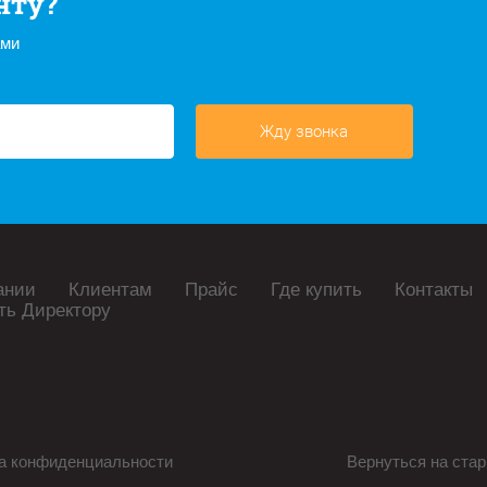
нту?
ами
Жду звонка
ании
Клиентам
Прайс
Где купить
Контакты
ть Директору
а конфиденциальности
Вернуться на стар