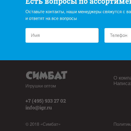
Есть вопросы по ассортиме
Оставьте контакты, наши менеджеры свяжутся с в
и ответят на все вопросы
О комп
Написа
Игрушки оптом
+7 (495) 933 27 02
info@igr.ru
© 2018 «Симбат»
Политик