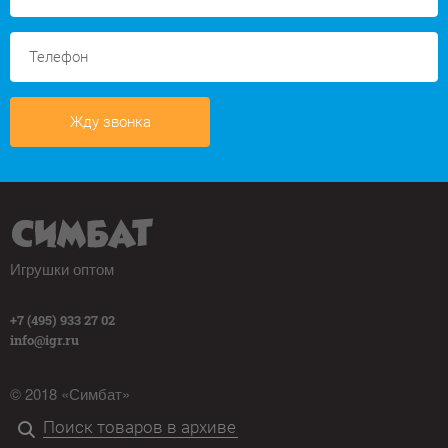
Жду звонка
Игрушки оптом
+7 (495) 933 27 02
info@igr.ru
© 2018 «Симбат»