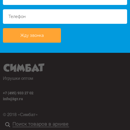
Жду звонка
Игрушки оптом
+7 (495) 933 27 02
info@igr.ru
© 2018 «Симбат»