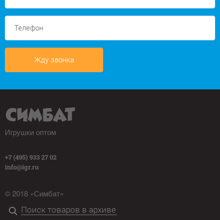
Жду звонка
Игрушки оптом
+7 (495) 933 27 02
info@igr.ru
© 2018 «Симбат»