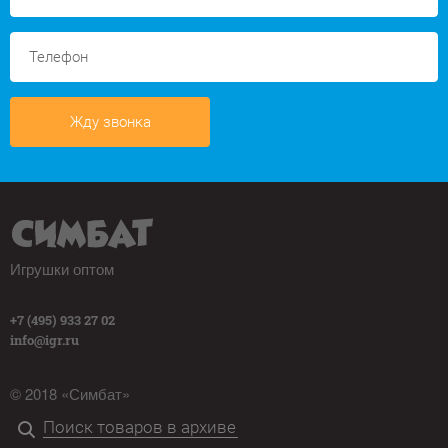
Жду звонка
Игрушки оптом
+7 (495) 933 27 02
info@igr.ru
© 2018 «Симбат»