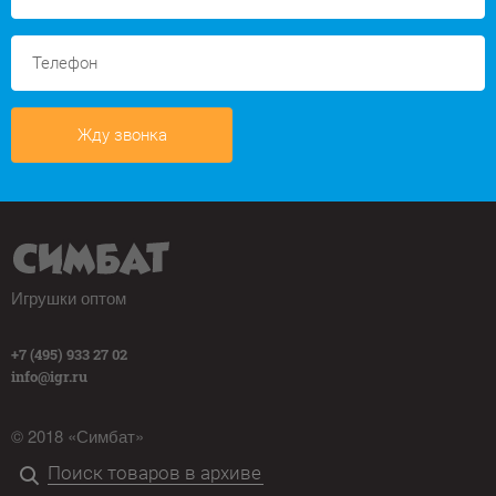
Жду звонка
Игрушки оптом
+7 (495) 933 27 02
info@igr.ru
© 2018 «Симбат»