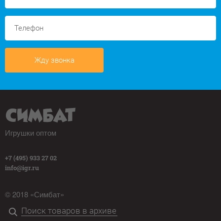
Жду звонка
Игрушки оптом
+7 (495) 933 27 02
info@igr.ru
© 2018 «Симбат»