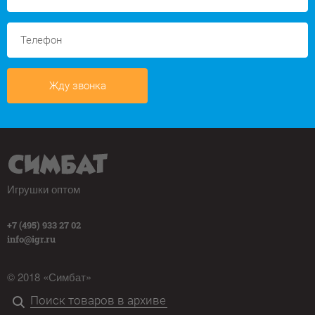
Жду звонка
Игрушки оптом
+7 (495) 933 27 02
info@igr.ru
© 2018 «Симбат»