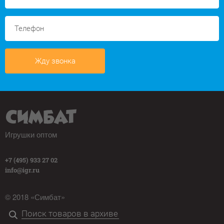
Жду звонка
Игрушки оптом
+7 (495) 933 27 02
info@igr.ru
© 2018 «Симбат»