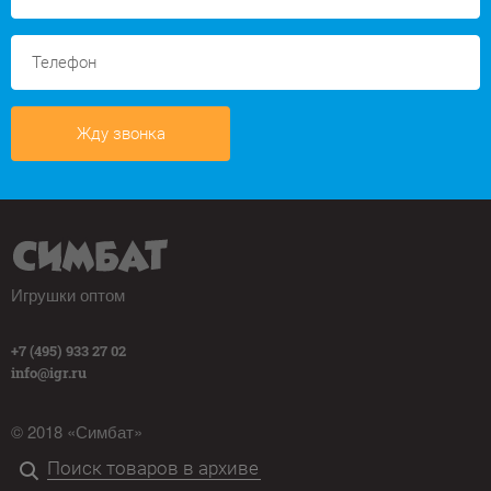
Жду звонка
Игрушки оптом
+7 (495) 933 27 02
info@igr.ru
© 2018 «Симбат»