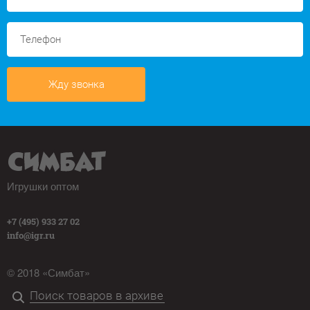
Жду звонка
Игрушки оптом
+7 (495) 933 27 02
info@igr.ru
© 2018 «Симбат»