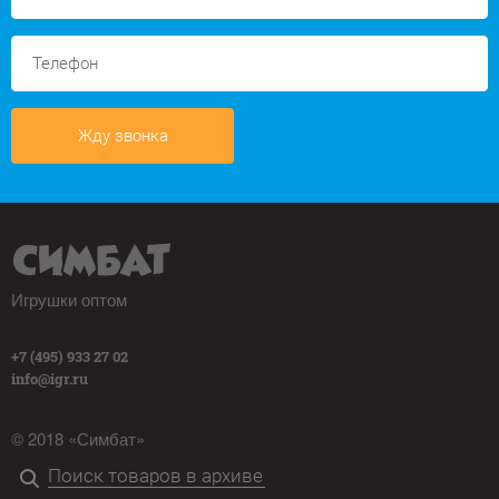
Жду звонка
Игрушки оптом
+7 (495) 933 27 02
info@igr.ru
© 2018 «Симбат»