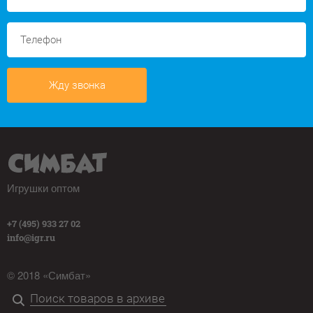
Жду звонка
Игрушки оптом
+7 (495) 933 27 02
info@igr.ru
© 2018 «Симбат»