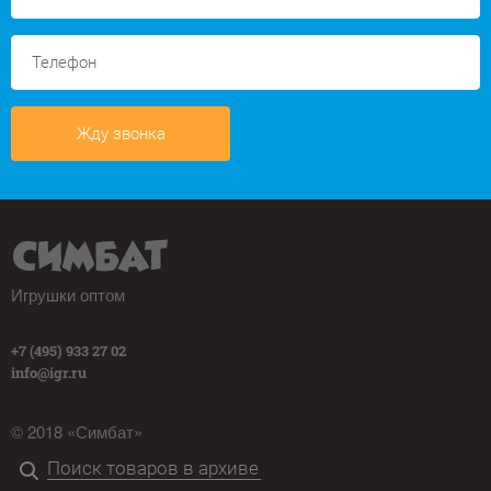
Жду звонка
Игрушки оптом
+7 (495) 933 27 02
info@igr.ru
© 2018 «Симбат»