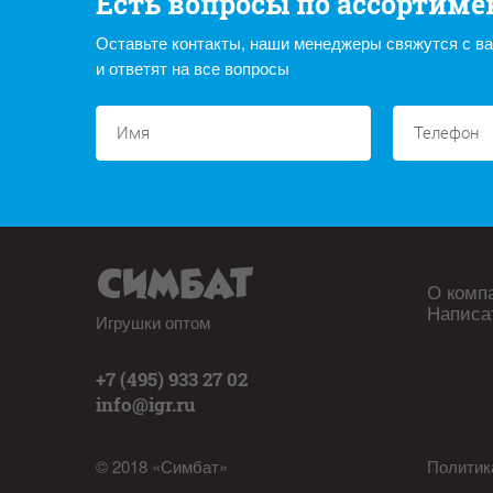
Есть вопросы по ассортиме
Оставьте контакты, наши менеджеры свяжутся с в
и ответят на все вопросы
О комп
Написа
Игрушки оптом
+7 (495) 933 27 02
info@igr.ru
© 2018 «Симбат»
Политик