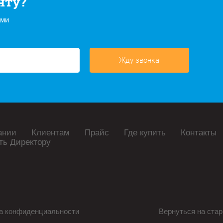
нту?
ами
Жду звонка
ании
Клиентам
Прайс
Где купить
Контакты
ть Директору
а конфиденциальности
Вернуться на стар