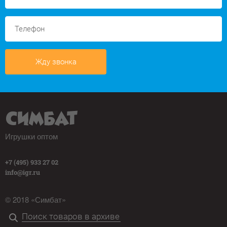
Жду звонка
Игрушки оптом
+7 (495) 933 27 02
info@igr.ru
© 2018 «Симбат»