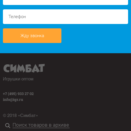
Жду звонка
Игрушки оптом
+7 (495) 933 27 02
info@igr.ru
© 2018 «Симбат»