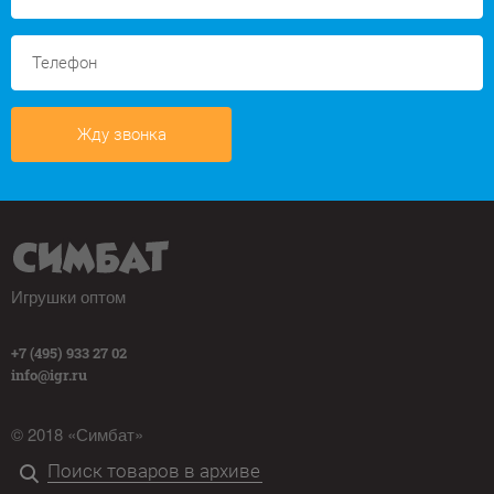
Жду звонка
Игрушки оптом
+7 (495) 933 27 02
info@igr.ru
© 2018 «Симбат»