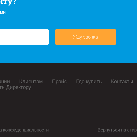
нту?
ами
Жду звонка
ании
Клиентам
Прайс
Где купить
Контакты
ть Директору
а конфиденциальности
Вернуться на стар