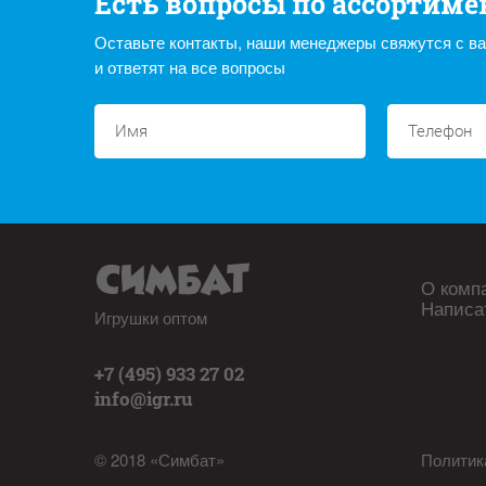
Есть вопросы по ассортиме
Оставьте контакты, наши менеджеры свяжутся с в
и ответят на все вопросы
О комп
Написа
Игрушки оптом
+7 (495) 933 27 02
info@igr.ru
© 2018 «Симбат»
Политик