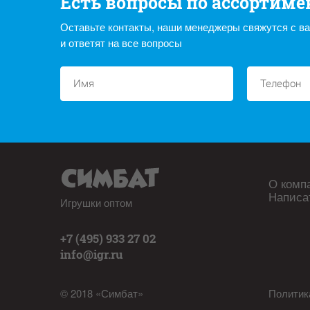
Есть вопросы по ассортиме
Оставьте контакты, наши менеджеры свяжутся с в
и ответят на все вопросы
О комп
Написа
Игрушки оптом
+7 (495) 933 27 02
info@igr.ru
© 2018 «Симбат»
Политик