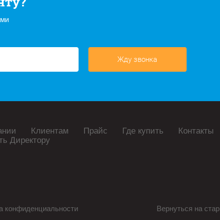
нту?
ами
Жду звонка
ании
Клиентам
Прайс
Где купить
Контакты
ть Директору
а конфиденциальности
Вернуться на стар