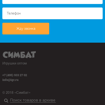
Жду звонка
Игрушки оптом
+7 (495) 933 27 02
info@igr.ru
© 2018 «Симбат»