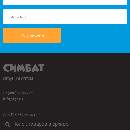
Жду звонка
Игрушки оптом
+7 (495) 933 27 02
info@igr.ru
© 2018 «Симбат»