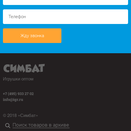
Жду звонка
Игрушки оптом
+7 (495) 933 27 02
info@igr.ru
© 2018 «Симбат»