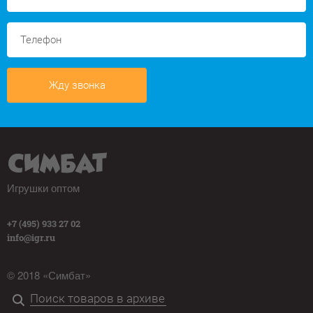
Жду звонка
Игрушки оптом
+7 (495) 933 27 02
info@igr.ru
© 2018 «Симбат»