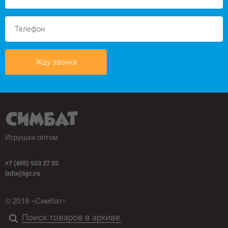
Жду звонка
Игрушки оптом
+7 (495) 933 27 02
info@igr.ru
© 2018 «Симбат»