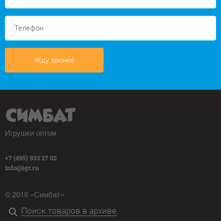
Жду звонка
Игрушки оптом
+7 (495) 933 27 02
info@igr.ru
© 2018 «Симбат»