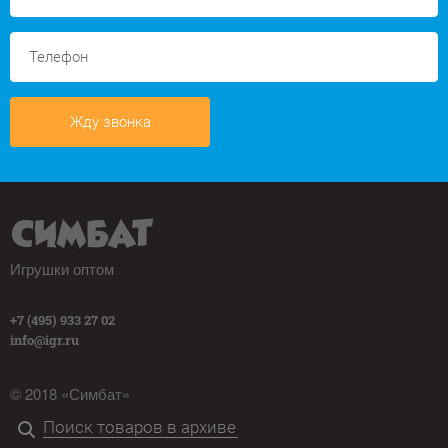
Жду звонка
Игрушки оптом
+7 (495) 933 27 02
info@igr.ru
© 2018 «Симбат»