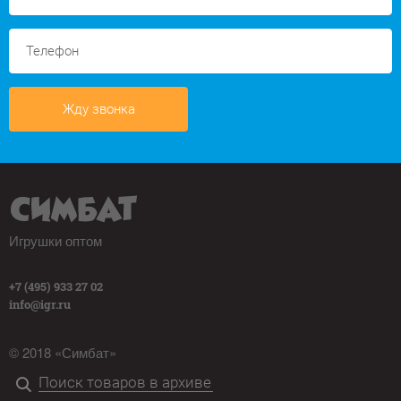
Жду звонка
Игрушки оптом
+7 (495) 933 27 02
info@igr.ru
© 2018 «Симбат»